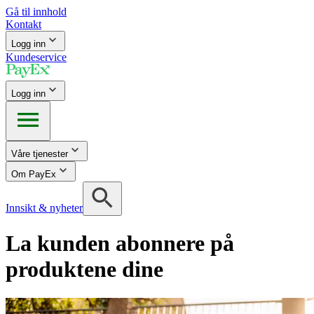
Gå til innhold
Kontakt
Logg inn
Kundeservice
Logg inn
Våre tjenester
Om PayEx
Innsikt & nyheter
La kunden abonnere på
produktene dine