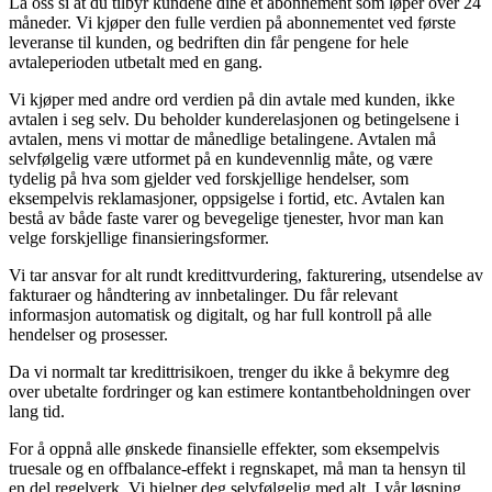
La oss si at du tilbyr kundene dine et abonnement som løper over 24
måneder. Vi kjøper den fulle verdien på abonnementet ved første
leveranse til kunden, og bedriften din får pengene for hele
avtaleperioden utbetalt med en gang.
Vi kjøper med andre ord verdien på din avtale med kunden, ikke
avtalen i seg selv. Du beholder kunderelasjonen og betingelsene i
avtalen, mens vi mottar de månedlige betalingene. Avtalen må
selvfølgelig være utformet på en kundevennlig måte, og være
tydelig på hva som gjelder ved forskjellige hendelser, som
eksempelvis reklamasjoner, oppsigelse i fortid, etc. Avtalen kan
bestå av både faste varer og bevegelige tjenester, hvor man kan
velge forskjellige finansieringsformer.
Vi tar ansvar for alt rundt kredittvurdering, fakturering, utsendelse av
fakturaer og håndtering av innbetalinger. Du får relevant
informasjon automatisk og digitalt, og har full kontroll på alle
hendelser og prosesser.
Da vi normalt tar kredittrisikoen, trenger du ikke å bekymre deg
over ubetalte fordringer og kan estimere kontantbeholdningen over
lang tid.
For å oppnå alle ønskede finansielle effekter, som eksempelvis
truesale og en offbalance-effekt i regnskapet, må man ta hensyn til
en del regelverk. Vi hjelper deg selvfølgelig med alt. I vår løsning