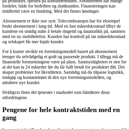
på produkter, spesielt på konsumentsiden. Abonnement har mange
fordeler, både for bedriften og sluttkunden. Finansieringen kan
imidlertid være en hindring. Med det finnes løsninger.
Abonnement er ikke noe nytt. Telecombransjen har for eksempel
brukt abonnement i lang tid. Med en fast månedskostnad tilbyr de
kundene en smidig måte å betale ringetid og datatrafikk på, sammen
med en ny mobiltelefon. Kunden har kontroll på sin månedskostnad
og selskapet får mer lojale kunder.
For å kunne utvikle en forretningsmodell basert på abonnement
trenger du selvfølgelig et godt og passende produkt. I tillegg må de
finansielle forutsetningene være på plass. Sannsynligheten er stor for
at det kan ta 24 måneder før du får fullt betalt for produktet ditt. Det
skaper problemer for likviditeten. Samtidig må du tilpasse logistikk,
innkjøp og kontantstrøm til den nye forretningsmodellen, og
attrahere nye kunder.
Heldigvis finns det tjenester i markedet som håndterer disse
utfordringene.
Pengene for hele kontraktstiden med en
gang