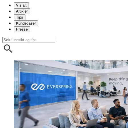
Vis alt
Artikler
Tips
Kundecaser
Presse