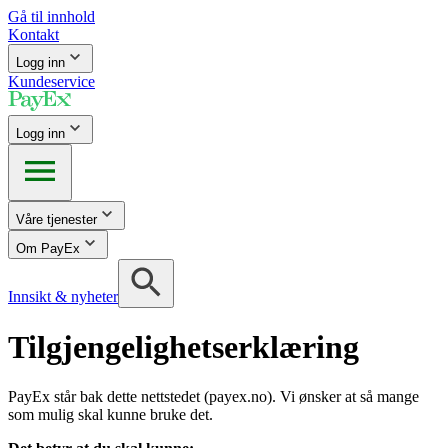
Gå til innhold
Kontakt
Logg inn
Kundeservice
Logg inn
Våre tjenester
Om PayEx
Innsikt & nyheter
Tilgjengelighetserklæring
PayEx står bak dette nettstedet (payex.no). Vi ønsker at så mange
som mulig skal kunne bruke det.