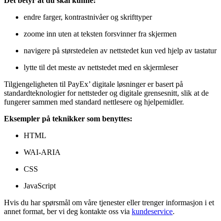
Det betyr at du skal kunne:
endre farger, kontrastnivåer og skrifttyper
zoome inn uten at teksten forsvinner fra skjermen
navigere på størstedelen av nettstedet kun ved hjelp av tastatur
lytte til det meste av nettstedet med en skjermleser
Tilgjengeligheten til PayEx’ digitale løsninger er basert på
standardteknologier for nettsteder og digitale grensesnitt, slik at de
fungerer sammen med standard nettlesere og hjelpemidler.
Eksempler på teknikker som benyttes:
HTML
WAI-ARIA
CSS
JavaScript
Hvis du har spørsmål om våre tjenester eller trenger informasjon i et
annet format, ber vi deg kontakte oss via
kundeservice
.