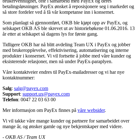
brukervennlighet, ofte i samarbeid med PayEx og deres
betalingsløsninger. PayEx ønsket å reposisjonere seg i markedet og
så store fordeler ved å få vår kompetanse inn i konsernet.
Som planlagt så gjennomført, OKB ble kjøpt opp av PayEx, og
selskapet OKB AS ble skrevet ut av historiebøkene 01.06.2016. 13
år etter at selskapet så dagens lys for første gang.
Tidligere OKB har nå blitt avdeling Team UX i PayEx og jobber
med brukeropplevelse, effektivisering, automatisering og interne
produkter i konsernet. Vi vil fortsette å jobbe med våre kunder og
eksisterende relasjoner, men nå under PayEx-paraplyen.
Våre kontaktveier endres til PayEx-mailadresser og vi har nye
kontaktnummer:
Salg
:
salg@payex.com
Support
:
support.ux@payex.com
Telefon
: 0047 22 03 63 00
Mer informasjon om PayEx finnes på
våre websider
.
Vi vil takke våre mange kunder og partnere for samarbeidet over
mange år, og ønsker gamle og nye bekjentskaper med videre.
- OKB AS / Team UX